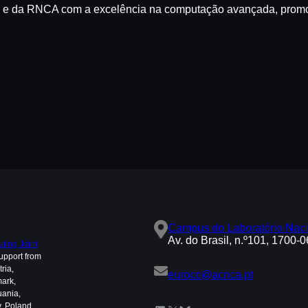
e da RNCA com a excelência na computação avançada, promov
Campus do Laboratório Naci
Av. do Brasil, n.º101, 1700-
ing Joint
upport from
ria,
eurocc@acnca.pt
mark,
uania,
, Poland,