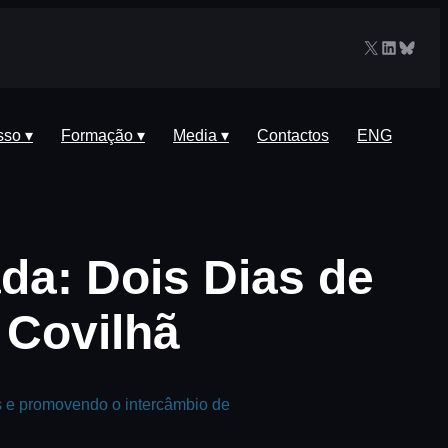
X
LinkedIn
Blues
sso ▾
Formação ▾
Media ▾
Contactos
ENG
da: Dois Dias de
 Covilhã
s e promovendo o intercâmbio de