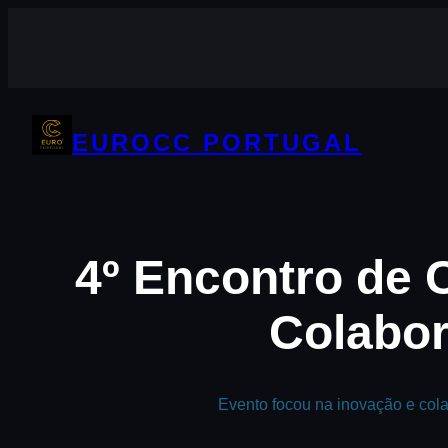
Saltar
para
o
conteúdo
EUROCC PORTUGAL
4º Encontro de 
Colabor
Evento focou na inovação e col