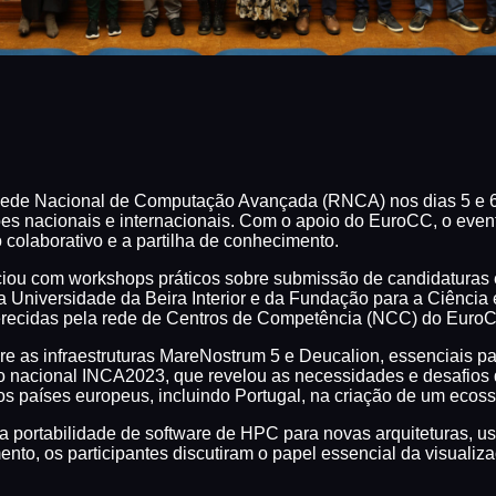
ede Nacional de Computação Avançada (RNCA) nos dias 5 e 6 d
ições nacionais e internacionais. Com o apoio do EuroCC, o eve
olaborativo e a partilha de conhecimento.
iniciou com workshops práticos sobre submissão de candidatur
a Universidade da Beira Interior e da Fundação para a Ciência 
erecidas pela rede de Centros de Competência (NCC) do Euro
e as infraestruturas MareNostrum 5 e Deucalion, essenciais p
nacional INCA2023, que revelou as necessidades e desafios de
s países europeus, incluindo Portugal, na criação de um ecoss
portabilidade de software de HPC para novas arquiteturas, uso
, os participantes discutiram o papel essencial da visualiza