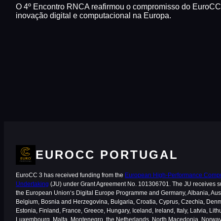
O 4º Encontro RNCA reafirmou o compromisso do EuroCC 
inovação digital e computacional na Europa.
EUROCC PORTUGAL
EuroCC 3 has received funding from the
European High-Performance Comput
Undertaking
(JU) under Grant Agreement No. 101306701. The JU receives s
the European Union‘s Digital Europe Programme and Germany, Albania, Aust
Belgium, Bosnia and Herzegovina, Bulgaria, Croatia, Cyprus, Czechia, Den
Estonia, Finland, France, Greece, Hungary, Iceland, Ireland, Italy, Latvia, Lith
Luxembourg, Malta, Montenegro, the Netherlands, North Macedonia, Norway