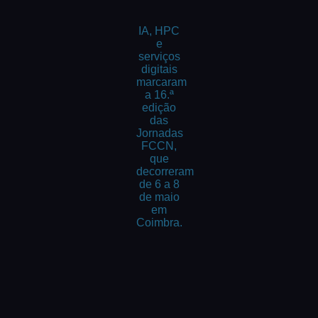
IA, HPC
e
serviços
digitais
marcaram
a 16.ª
edição
das
Jornadas
FCCN,
que
decorreram
de 6 a 8
de maio
em
Coimbra.