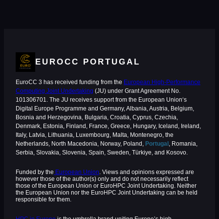
EUROCC PORTUGAL
EuroCC 3 has received funding from the
European High-Performance
Computing Joint Undertaking
(JU) under Grant Agreement No.
101306701. The JU receives support from the European Union‘s
Digital Europe Programme and Germany, Albania, Austria, Belgium,
Bosnia and Herzegovina, Bulgaria, Croatia, Cyprus, Czechia,
Denmark, Estonia, Finland, France, Greece, Hungary, Iceland, Ireland,
Italy, Latvia, Lithuania, Luxembourg, Malta, Montenegro, the
Netherlands, North Macedonia, Norway, Poland,
Portugal
, Romania,
Serbia, Slovakia, Slovenia, Spain, Sweden, Türkiye, and Kosovo.
Funded by the
European Union
. Views and opinions expressed are
however those of the author(s) only and do not necessarily reflect
those of the European Union or EuroHPC Joint Undertaking. Neither
the European Union nor the EuroHPC Joint Undertaking can be held
responsible for them.