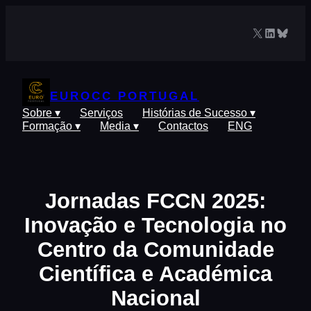
Saltar
para
X
LinkedIn
Blues
o
conteúdo
EUROCC PORTUGAL
Sobre ▾
Serviços
Histórias de Sucesso ▾
Formação ▾
Media ▾
Contactos
ENG
Jornadas FCCN 2025:
Inovação e Tecnologia no
Centro da Comunidade
Científica e Académica
Nacional