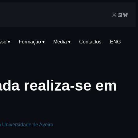
X
LinkedIn
Blues
sso ▾
Formação ▾
Media ▾
Contactos
ENG
da realiza-se em
 Universidade de Aveiro.