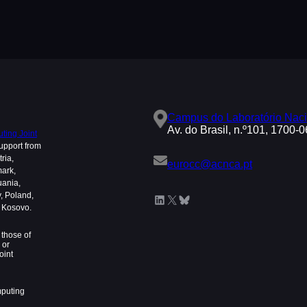
Campus do Laboratório Naci
Av. do Brasil, n.º101, 1700-
ing Joint
upport from
ria,
eurocc@acnca.pt
mark,
uania,
, Poland,
LinkedIn
X
Bluesky
d Kosovo.
those of
 or
oint
mputing