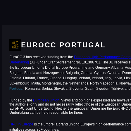
EUROCC PORTUGAL
EuroCC 3 has received funding from the
European High-Performance Comput
Undertaking
(JU) under Grant Agreement No. 101306701. The JU receives s
the European Union‘s Digital Europe Programme and Germany, Albania, Aust
Belgium, Bosnia and Herzegovina, Bulgaria, Croatia, Cyprus, Czechia, Den
Estonia, Finland, France, Greece, Hungary, Iceland, Ireland, Italy, Latvia, Lith
Luxembourg, Malta, Montenegro, the Netherlands, North Macedonia, Norway
Portugal
, Romania, Serbia, Slovakia, Slovenia, Spain, Sweden, Türkiye, an
Funded by the
European Union
. Views and opinions expressed are however 
the author(s) only and do not necessarily reflect those of the European Union
EuroHPC Joint Undertaking. Neither the European Union nor the EuroHPC J
Undertaking can be held responsible for them.
HPC in Europe
is the umbrella brand uniting Europe’s high-performance co
initiatives across 36+ countries.