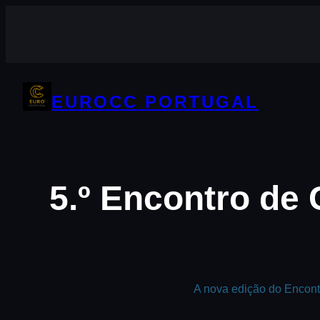
Saltar
para
o
conteúdo
EUROCC PORTUGAL
5.º Encontro de
A nova edição do Encont