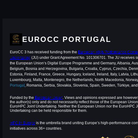
EUROCC PORTUGAL
EuroCC 3 has received funding from the
European High-Performance Comput
Undertaking
(JU) under Grant Agreement No. 101306701. The JU receives s
the European Union‘s Digital Europe Programme and Germany, Albania, Aust
Belgium, Bosnia and Herzegovina, Bulgaria, Croatia, Cyprus, Czechia, Den
Estonia, Finland, France, Greece, Hungary, Iceland, Ireland, Italy, Latvia, Lith
Luxembourg, Malta, Montenegro, the Netherlands, North Macedonia, Norway
Portugal
, Romania, Serbia, Slovakia, Slovenia, Spain, Sweden, Türkiye, an
Funded by the
European Union
. Views and opinions expressed are however 
the author(s) only and do not necessarily reflect those of the European Union
EuroHPC Joint Undertaking. Neither the European Union nor the EuroHPC J
Undertaking can be held responsible for them.
HPC in Europe
is the umbrella brand uniting Europe’s high-performance co
initiatives across 36+ countries.