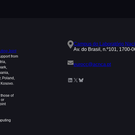
Campus do Laboratório Naci
Av. do Brasil, n.º101, 1700-
ing Joint
upport from
ria,
eurocc@acnca.pt
mark,
uania,
, Poland,
LinkedIn
X
Bluesky
d Kosovo.
those of
 or
oint
mputing