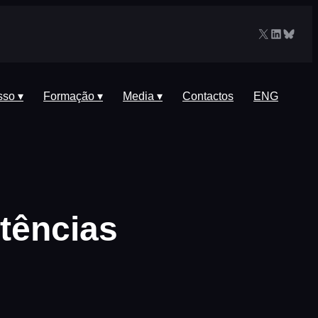
X
LinkedIn
Blues
sso ▾
Formação ▾
Media ▾
Contactos
ENG
tências