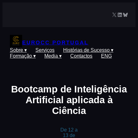
Saltar
para
X
LinkedIn
Blues
o
conteúdo
EUROCC PORTUGAL
Sobre ▾
Serviços
Histórias de Sucesso ▾
Formação ▾
Media ▾
Contactos
ENG
Bootcamp de Inteligência
Artificial aplicada à
Ciência
De 12 a
13 de