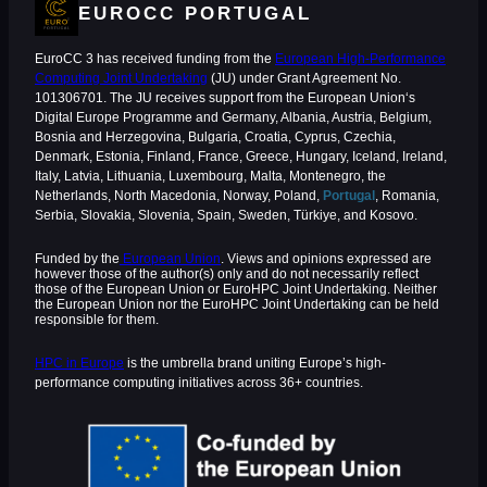
EUROCC PORTUGAL
EuroCC 3 has received funding from the
European High-Performance
Computing Joint Undertaking
(JU) under Grant Agreement No.
101306701. The JU receives support from the European Union‘s
Digital Europe Programme and Germany, Albania, Austria, Belgium,
Bosnia and Herzegovina, Bulgaria, Croatia, Cyprus, Czechia,
Denmark, Estonia, Finland, France, Greece, Hungary, Iceland, Ireland,
Italy, Latvia, Lithuania, Luxembourg, Malta, Montenegro, the
Netherlands, North Macedonia, Norway, Poland,
Portugal
, Romania,
Serbia, Slovakia, Slovenia, Spain, Sweden, Türkiye, and Kosovo.
Funded by the
European Union
. Views and opinions expressed are
however those of the author(s) only and do not necessarily reflect
those of the European Union or EuroHPC Joint Undertaking. Neither
the European Union nor the EuroHPC Joint Undertaking can be held
responsible for them.
HPC in Europe
is the umbrella brand uniting Europe’s high-
performance computing initiatives across 36+ countries.