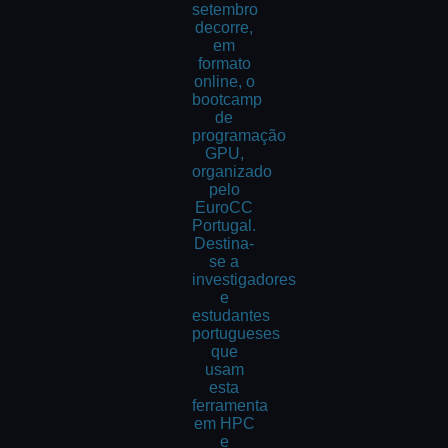
setembro
decorre,
em
formato
online, o
bootcamp
de
programação
GPU,
organizado
pelo
EuroCC
Portugal.
Destina-
se a
investigadores
e
estudantes
portugueses
que
usam
esta
ferramenta
em HPC
e