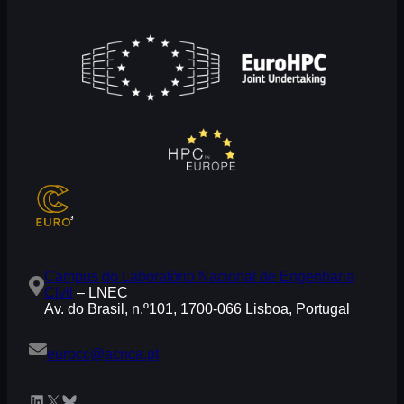
Campus do Laboratório Nacional de Engenharia
Civil
– LNEC
Av. do Brasil, n.º101, 1700-066 Lisboa, Portugal
eurocc@acnca.pt
LinkedIn
X
Bluesky