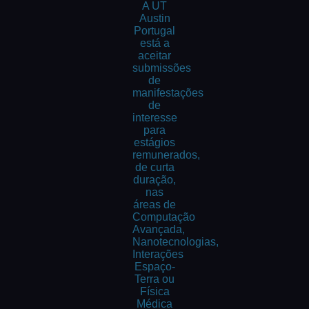
A UT
Austin
Portugal
está a
aceitar
submissões
de
manifestações
de
interesse
para
estágios
remunerados,
de curta
duração,
nas
áreas de
Computação
Avançada,
Nanotecnologias,
Interações
Espaço-
Terra ou
Física
Médica