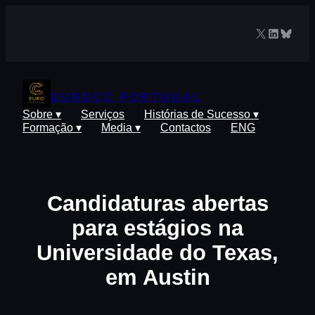
Saltar
para
X
LinkedIn
Blues
o
conteúdo
EUROCC PORTUGAL
Sobre ▾
Serviços
Histórias de Sucesso ▾
Formação ▾
Media ▾
Contactos
ENG
Candidaturas abertas
para estágios na
Universidade do Texas,
em Austin