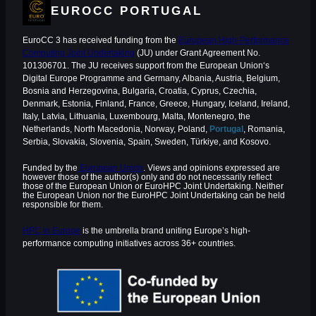
EUROCC PORTUGAL
EuroCC 3 has received funding from the
European High-Performance
Computing Joint Undertaking
(JU) under Grant Agreement No.
101306701. The JU receives support from the European Union‘s
Digital Europe Programme and Germany, Albania, Austria, Belgium,
Bosnia and Herzegovina, Bulgaria, Croatia, Cyprus, Czechia,
Denmark, Estonia, Finland, France, Greece, Hungary, Iceland, Ireland,
Italy, Latvia, Lithuania, Luxembourg, Malta, Montenegro, the
Netherlands, North Macedonia, Norway, Poland,
Portugal
, Romania,
Serbia, Slovakia, Slovenia, Spain, Sweden, Türkiye, and Kosovo.
Funded by the
European Union
. Views and opinions expressed are
however those of the author(s) only and do not necessarily reflect
those of the European Union or EuroHPC Joint Undertaking. Neither
the European Union nor the EuroHPC Joint Undertaking can be held
responsible for them.
HPC in Europe
is the umbrella brand uniting Europe’s high-
performance computing initiatives across 36+ countries.