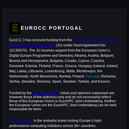
EUROCC PORTUGAL
EuroCC 3 has received funding from the
European High-Performance
Computing Joint Undertaking
(JU) under Grant Agreement No.
101306701. The JU receives support from the European Union‘s
Digital Europe Programme and Germany, Albania, Austria, Belgium,
Bosnia and Herzegovina, Bulgaria, Croatia, Cyprus, Czechia,
Denmark, Estonia, Finland, France, Greece, Hungary, Iceland, Ireland,
Italy, Latvia, Lithuania, Luxembourg, Malta, Montenegro, the
Netherlands, North Macedonia, Norway, Poland,
Portugal
, Romania,
Serbia, Slovakia, Slovenia, Spain, Sweden, Türkiye, and Kosovo.
Funded by the
European Union
. Views and opinions expressed are
however those of the author(s) only and do not necessarily reflect
those of the European Union or EuroHPC Joint Undertaking. Neither
the European Union nor the EuroHPC Joint Undertaking can be held
responsible for them.
HPC in Europe
is the umbrella brand uniting Europe’s high-
performance computing initiatives across 36+ countries.