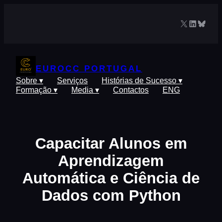
Saltar
para
X
LinkedIn
Blues
o
conteúdo
EUROCC PORTUGAL
Sobre ▾
Serviços
Histórias de Sucesso ▾
Formação ▾
Media ▾
Contactos
ENG
Capacitar Alunos em
Aprendizagem
Automática e Ciência de
Dados com Python