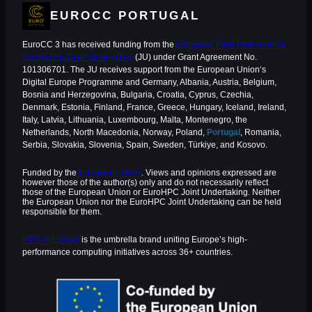
EUROCC PORTUGAL
EuroCC 3 has received funding from the
European High-Performance
Computing Joint Undertaking
(JU) under Grant Agreement No.
101306701. The JU receives support from the European Union‘s
Digital Europe Programme and Germany, Albania, Austria, Belgium,
Bosnia and Herzegovina, Bulgaria, Croatia, Cyprus, Czechia,
Denmark, Estonia, Finland, France, Greece, Hungary, Iceland, Ireland,
Italy, Latvia, Lithuania, Luxembourg, Malta, Montenegro, the
Netherlands, North Macedonia, Norway, Poland,
Portugal
, Romania,
Serbia, Slovakia, Slovenia, Spain, Sweden, Türkiye, and Kosovo.
Funded by the
European Union
. Views and opinions expressed are
however those of the author(s) only and do not necessarily reflect
those of the European Union or EuroHPC Joint Undertaking. Neither
the European Union nor the EuroHPC Joint Undertaking can be held
responsible for them.
HPC in Europe
is the umbrella brand uniting Europe’s high-
performance computing initiatives across 36+ countries.