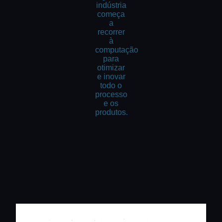
indústria
começa
a
recorrer
à
computação
para
otimizar
e inovar
todo o
processo
e os
produtos.