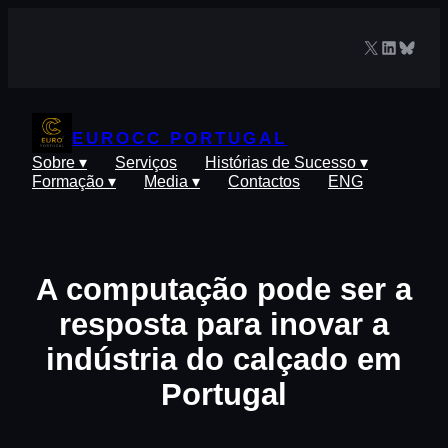
Saltar
para
X
LinkedIn
Blues
o
conteúdo
EUROCC PORTUGAL
Sobre ▾
Serviços
Histórias de Sucesso ▾
Formação ▾
Media ▾
Contactos
ENG
A computação pode ser a
resposta para inovar a
indústria do calçado em
Portugal