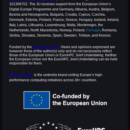
101306701. The JU receives support from the European Union‘s
Digital Europe Programme and Germany, Albania, Austria, Belgium,
Bosnia and Herzegovina, Bulgaria, Croatia, Cyprus, Czechia,
Denmark, Estonia, Finland, France, Greece, Hungary, Iceland, Ireland,
Italy, Latvia, Lithuania, Luxembourg, Malta, Montenegro, the
Netherlands, North Macedonia, Norway, Poland,
Portugal
, Romania,
Serbia, Slovakia, Slovenia, Spain, Sweden, Türkiye, and Kosovo.
Funded by the
European Union
. Views and opinions expressed are
however those of the author(s) only and do not necessarily reflect
those of the European Union or EuroHPC Joint Undertaking. Neither
the European Union nor the EuroHPC Joint Undertaking can be held
responsible for them.
HPC in Europe
is the umbrella brand uniting Europe’s high-
performance computing initiatives across 36+ countries.