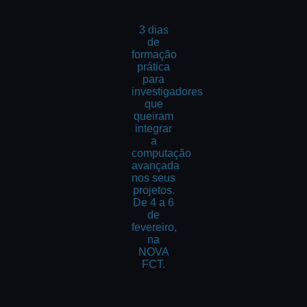
3 dias
de
formação
prática
para
investigadores
que
queiram
integrar
a
computação
avançada
nos seus
projetos.
De 4 a 6
de
fevereiro,
na
NOVA
FCT.