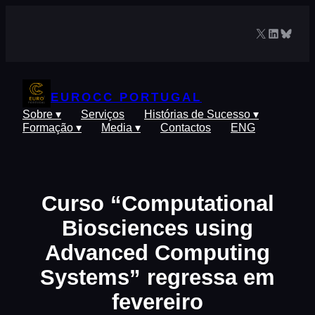
Saltar
para
X
LinkedIn
Blues
o
conteúdo
EUROCC PORTUGAL
Sobre ▾
Serviços
Histórias de Sucesso ▾
Formação ▾
Media ▾
Contactos
ENG
Curso “Computational
Biosciences using
Advanced Computing
Systems” regressa em
fevereiro