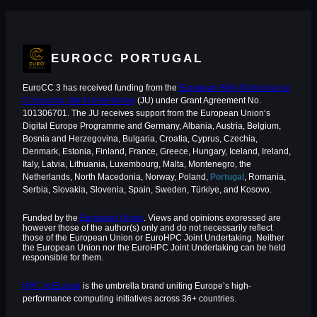
EUROCC PORTUGAL
EuroCC 3 has received funding from the
European High-Performance
Computing Joint Undertaking
(JU) under Grant Agreement No.
101306701. The JU receives support from the European Union‘s
Digital Europe Programme and Germany, Albania, Austria, Belgium,
Bosnia and Herzegovina, Bulgaria, Croatia, Cyprus, Czechia,
Denmark, Estonia, Finland, France, Greece, Hungary, Iceland, Ireland,
Italy, Latvia, Lithuania, Luxembourg, Malta, Montenegro, the
Netherlands, North Macedonia, Norway, Poland,
Portugal
, Romania,
Serbia, Slovakia, Slovenia, Spain, Sweden, Türkiye, and Kosovo.
Funded by the
European Union
. Views and opinions expressed are
however those of the author(s) only and do not necessarily reflect
those of the European Union or EuroHPC Joint Undertaking. Neither
the European Union nor the EuroHPC Joint Undertaking can be held
responsible for them.
HPC in Europe
is the umbrella brand uniting Europe’s high-
performance computing initiatives across 36+ countries.