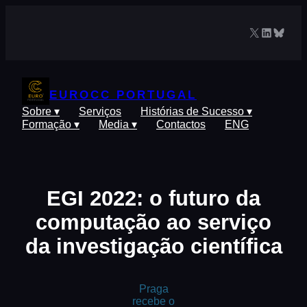
Saltar
para
X
LinkedIn
Blues
o
conteúdo
EUROCC PORTUGAL
Sobre ▾
Serviços
Histórias de Sucesso ▾
Formação ▾
Media ▾
Contactos
ENG
EGI 2022: o futuro da
computação ao serviço
da investigação científica
Praga
recebe o