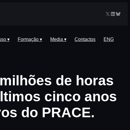
X
LinkedIn
Blues
sso ▾
Formação ▾
Media ▾
Contactos
ENG
 milhões de horas
ltimos cinco anos
ivos do PRACE.