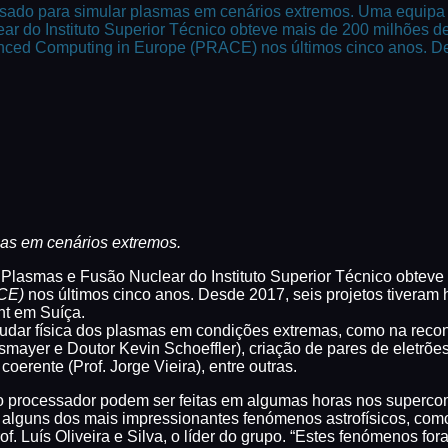
sado para simular plasmas em cenários extremos. Uma equipa
ear do Instituto Superior Técnico obteve mais de 200 milhões
anced Computing in Europe (PRACE) nos últimos cinco anos. D
as em cenários extremos.
 Plasmas e Fusão Nuclear do Instituto Superior Técnico obtev
ACE)
nos últimos cinco anos. Desde 2017, seis projetos tivera
t em Suíça.
udar física dos plasmas em condições extremas, como na recon
ismayer e Doutor Kevin Schoeffler), criação de pares de eletrões
oerente (Prof. Jorge Vieira), entre outras.
o processador podem ser feitas em algumas horas nos superco
alguns dos mais impressionantes fenómenos astrofísicos, co
rof. Luís Oliveira e Silva, o líder do grupo. “Estes fenómenos 