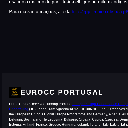
usando o método de particle-in-cell, que permitem código
Para mais informações, aceda
http://epp.tecnico.ulisboa.pt/
EUROCC PORTUGAL
EuroCC 3 has received funding from the
European High-Performance Comput
Undertaking
(JU) under Grant Agreement No. 101306701. The JU receives s
the European Union‘s Digital Europe Programme and Germany, Albania, Aust
Belgium, Bosnia and Herzegovina, Bulgaria, Croatia, Cyprus, Czechia, Den
Estonia, Finland, France, Greece, Hungary, Iceland, Ireland, Italy, Latvia, Lith