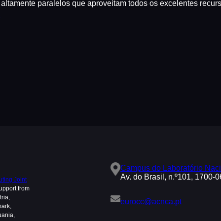
s altamente paralelos que aproveitam todos os excelentes rec
Campus do Laboratório Naci
Av. do Brasil, n.º101, 1700-
ing Joint
upport from
ria,
eurocc@acnca.pt
mark,
uania,