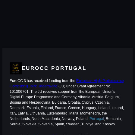
EUROCC PORTUGAL
EuroCC 3 has received funding from the
European High-Performance
Computing Joint Undertaking
(JU) under Grant Agreement No.
101306701. The JU receives support from the European Union‘s
Digital Europe Programme and Germany, Albania, Austria, Belgium,
Bosnia and Herzegovina, Bulgaria, Croatia, Cyprus, Czechia,
Denmark, Estonia, Finland, France, Greece, Hungary, Iceland, Ireland,
Italy, Latvia, Lithuania, Luxembourg, Malta, Montenegro, the
Netherlands, North Macedonia, Norway, Poland,
Portugal
, Romania,
Serbia, Slovakia, Slovenia, Spain, Sweden, Türkiye, and Kosovo.