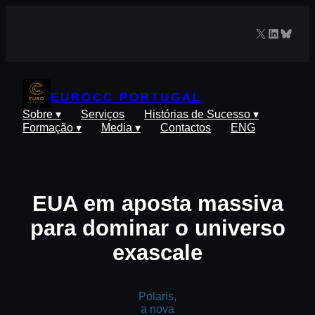
Saltar
para
X
LinkedIn
Blues
o
conteúdo
EUROCC PORTUGAL
Sobre ▾
Serviços
Histórias de Sucesso ▾
Formação ▾
Media ▾
Contactos
ENG
EUA em aposta massiva
para dominar o universo
exascale
Polaris,
a nova