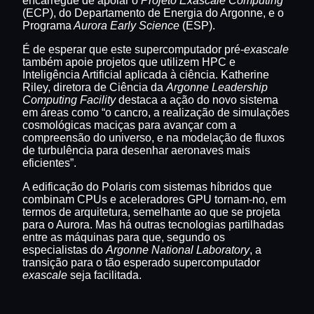
encarregue de apoiar o
Projeto Exascale Computing
(ECP), do Departamento de Energia do Argonne, e o
Programa
Aurora Early Science
(ESP).
É de esperar que este supercomputador pré-
exascale
também apoie projetos que utilizem HPC e
Inteligência Artificial aplicada à ciência. Katherine
Riley, diretora de Ciência da
Argonne Leadership
Computing Facility
destaca a ação do novo sistema
em áreas como “o cancro, a realização de simulações
cosmológicas maciças para avançar com a
compreensão do universo, e na modelação de fluxos
de turbulência para desenhar aeronaves mais
eficientes”.
A edificação do Polaris com sistemas híbridos que
combinam CPUs e aceleradores GPU tornam-no, em
termos de arquitetura, semelhante ao que se projeta
para o Aurora. Mas há outras tecnologias partilhadas
entre as máquinas para que, segundo os
especialistas do
Argonne National Laboratory
, a
transição para o tão esperado supercomputador
exascale
seja facilitada.