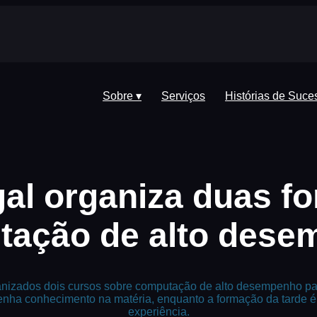
Sobre ▾
Serviços
Histórias de Suce
al organiza duas f
tação de alto dese
ganizados dois cursos sobre computação de alto desempenho pa
enha conhecimento na matéria, enquanto a formação da tarde é 
experiência.