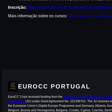
Inscrição:
https://indico.eurocc.fccn.pt/event/35/registratio
Mais informação sobre os cursos:
https://eurocc.fccn.pt/cal
EUROCC PORTUGAL
EuroCC 3 has received funding from the
European High-Performance Comput
Undertaking
(JU) under Grant Agreement No. 101306701. The JU receives s
the European Union‘s Digital Europe Programme and Germany, Albania, Aust
Belgium, Bosnia and Herzegovina, Bulgaria, Croatia, Cyprus, Czechia, Den