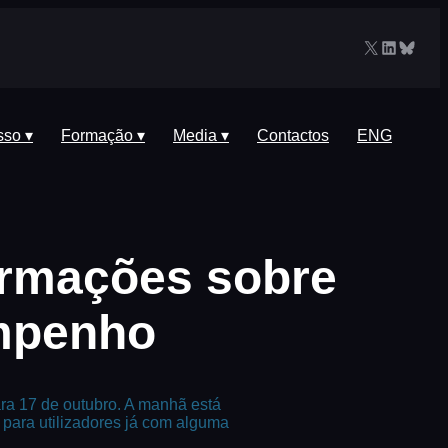
X
LinkedIn
Blues
sso ▾
Formação ▾
Media ▾
Contactos
ENG
ormações sobre
mpenho
ra 17 de outubro. A manhã está
para utilizadores já com alguma