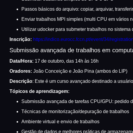
Passos básicos do arquivo: copiar, arquivar, transferi
Enviar trabalhos MPI simples (multi CPU em vários n
Utilizar udocker para submeter trabalhos no sistem
Inscrição:
https://indico.eurocc.fccn.pt/event/34/registratio
Submissão avançada de trabalhos em comput
Data/Hora:
17 de outubro, das 14h às 16h
Oradores:
João Conceição e João Pina (ambos do LIP)
Descrição
: Este é um curso avançado destinado a usuári
Tópicos de aprendizagem:
Submissão avançada de tarefas CPU/GPU: pedido de 
Técnicas de monitorização/depuração de trabalhos
Ambiente virtual e envio de trabalhos
Gestão de dados e melhores práticas de armazenam