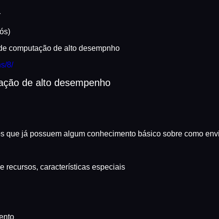
r
ós)
a de computação de alto desempnho
ns/8/
ação de alto desempenho
os que já possuem algum conhecimento básico sobre como envia
recursos, características especiais
ento