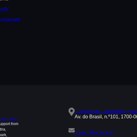
ns/9/
endariopt/
Campus do Laboratório Naci
Av. do Brasil, n.º101, 1700-
ing Joint
upport from
ria,
eurocc@acnca.pt
mark,