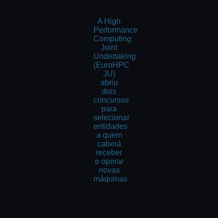
A High
Performance
Computing
Joint
Undertaking
(EuroHPC
JU)
abriu
dois
concursos
para
selecionar
entidades
a quem
caberá
receber
e operar
novas
máquinas