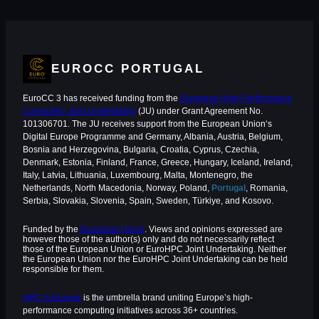
EUROCC PORTUGAL
EuroCC 3 has received funding from the
European High-Performance
Computing Joint Undertaking
(JU) under Grant Agreement No.
101306701. The JU receives support from the European Union‘s
Digital Europe Programme and Germany, Albania, Austria, Belgium,
Bosnia and Herzegovina, Bulgaria, Croatia, Cyprus, Czechia,
Denmark, Estonia, Finland, France, Greece, Hungary, Iceland, Ireland,
Italy, Latvia, Lithuania, Luxembourg, Malta, Montenegro, the
Netherlands, North Macedonia, Norway, Poland,
Portugal
, Romania,
Serbia, Slovakia, Slovenia, Spain, Sweden, Türkiye, and Kosovo.
Funded by the
European Union
. Views and opinions expressed are
however those of the author(s) only and do not necessarily reflect
those of the European Union or EuroHPC Joint Undertaking. Neither
the European Union nor the EuroHPC Joint Undertaking can be held
responsible for them.
HPC in Europe
is the umbrella brand uniting Europe’s high-
performance computing initiatives across 36+ countries.