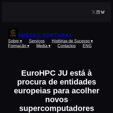
Saltar
para
X
LinkedIn
Blues
o
conteúdo
EUROCC PORTUGAL
Sobre ▾
Serviços
Histórias de Sucesso ▾
Formação ▾
Media ▾
Contactos
ENG
EuroHPC JU está à
procura de entidades
europeias para acolher
novos
supercomputadores