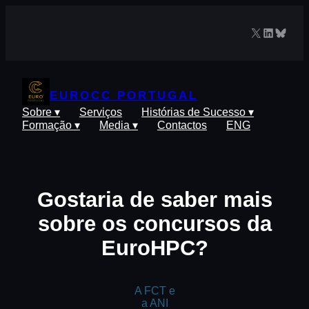
Saltar
para
X
LinkedIn
Blues
o
conteúdo
EUROCC PORTUGAL
Sobre ▾
Serviços
Histórias de Sucesso ▾
Formação ▾
Media ▾
Contactos
ENG
Gostaria de saber mais
sobre os concursos da
EuroHPC?
A FCT e
a ANI