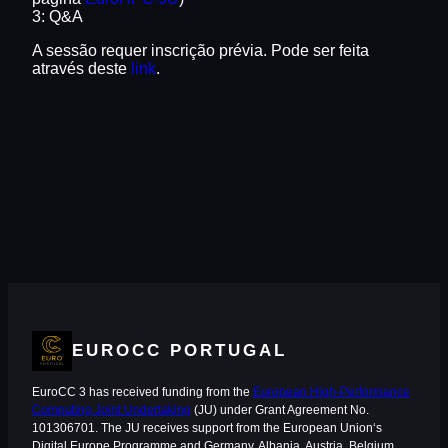
3: Q&A
A sessão requer inscrição prévia. Pode ser feita
através deste
link
.
EUROCC PORTUGAL
EuroCC 3 has received funding from the
European High-Performance
Computing Joint Undertaking
(JU) under Grant Agreement No.
101306701. The JU receives support from the European Union‘s
Digital Europe Programme and Germany, Albania, Austria, Belgium,