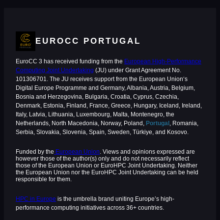
EUROCC PORTUGAL
EuroCC 3 has received funding from the
European High-Performance
Computing Joint Undertaking
(JU) under Grant Agreement No.
101306701. The JU receives support from the European Union‘s
Digital Europe Programme and Germany, Albania, Austria, Belgium,
Bosnia and Herzegovina, Bulgaria, Croatia, Cyprus, Czechia,
Denmark, Estonia, Finland, France, Greece, Hungary, Iceland, Ireland,
Italy, Latvia, Lithuania, Luxembourg, Malta, Montenegro, the
Netherlands, North Macedonia, Norway, Poland,
Portugal
, Romania,
Serbia, Slovakia, Slovenia, Spain, Sweden, Türkiye, and Kosovo.
Funded by the
European Union
. Views and opinions expressed are
however those of the author(s) only and do not necessarily reflect
those of the European Union or EuroHPC Joint Undertaking. Neither
the European Union nor the EuroHPC Joint Undertaking can be held
responsible for them.
HPC in Europe
is the umbrella brand uniting Europe’s high-
performance computing initiatives across 36+ countries.