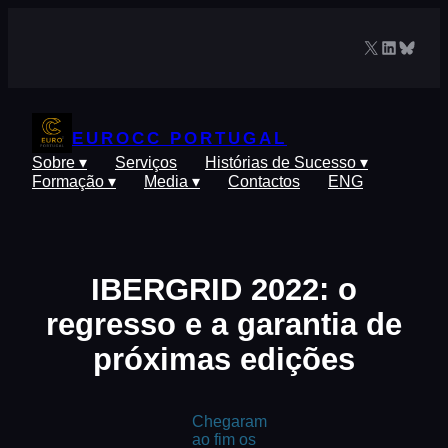
Saltar
para
X
LinkedIn
Blues
o
conteúdo
EUROCC PORTUGAL
Sobre ▾
Serviços
Histórias de Sucesso ▾
Formação ▾
Media ▾
Contactos
ENG
IBERGRID 2022: o
regresso e a garantia de
próximas edições
Chegaram
ao fim os