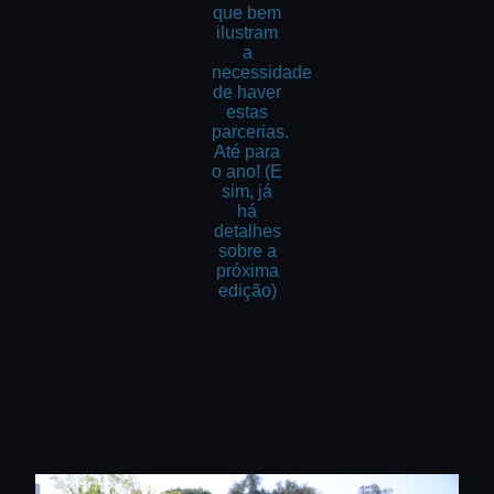
que bem
ilustram
a
necessidade
de haver
estas
parcerias.
Até para
o ano! (E
sim, já
há
detalhes
sobre a
próxima
edição)