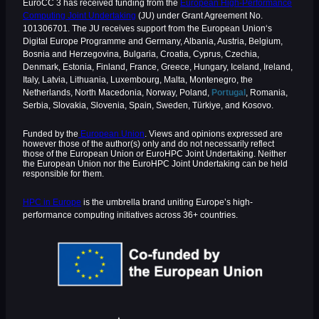
EuroCC 3 has received funding from the
European High-Performance
Computing Joint Undertaking
(JU) under Grant Agreement No.
101306701. The JU receives support from the European Union‘s
Digital Europe Programme and Germany, Albania, Austria, Belgium,
Bosnia and Herzegovina, Bulgaria, Croatia, Cyprus, Czechia,
Denmark, Estonia, Finland, France, Greece, Hungary, Iceland, Ireland,
Italy, Latvia, Lithuania, Luxembourg, Malta, Montenegro, the
Netherlands, North Macedonia, Norway, Poland,
Portugal
, Romania,
Serbia, Slovakia, Slovenia, Spain, Sweden, Türkiye, and Kosovo.
Funded by the
European Union
. Views and opinions expressed are
however those of the author(s) only and do not necessarily reflect
those of the European Union or EuroHPC Joint Undertaking. Neither
the European Union nor the EuroHPC Joint Undertaking can be held
responsible for them.
HPC in Europe
is the umbrella brand uniting Europe’s high-
performance computing initiatives across 36+ countries.