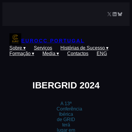
Saltar
para
X
LinkedIn
Blues
o
conteúdo
EUROCC PORTUGAL
Sobre ▾
Serviços
Histórias de Sucesso ▾
Formação ▾
Media ▾
Contactos
ENG
IBERGRID 2024
A 13ª
Conferência
Ibérica
de GRID
terá
lugar em