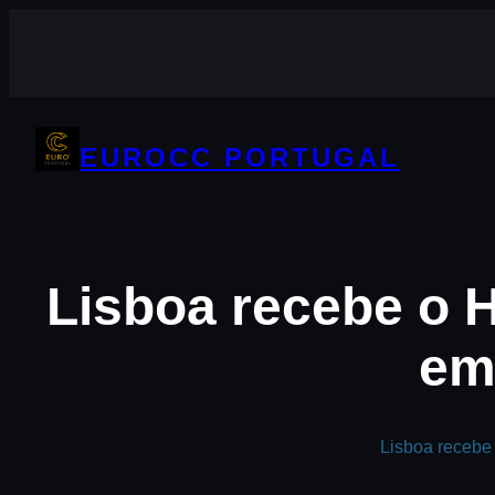
Saltar
para
o
conteúdo
EUROCC PORTUGAL
Lisboa recebe o H
em
Lisboa recebe 