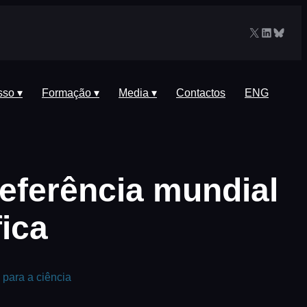
X
LinkedIn
Blues
sso ▾
Formação ▾
Media ▾
Contactos
ENG
referência mundial
ica
 para a ciência