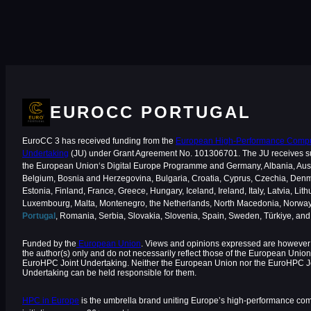
EUROCC PORTUGAL
EuroCC 3 has received funding from the
European High-Performance Comput
Undertaking
(JU) under Grant Agreement No. 101306701. The JU receives s
the European Union‘s Digital Europe Programme and Germany, Albania, Aust
Belgium, Bosnia and Herzegovina, Bulgaria, Croatia, Cyprus, Czechia, Den
Estonia, Finland, France, Greece, Hungary, Iceland, Ireland, Italy, Latvia, Lith
Luxembourg, Malta, Montenegro, the Netherlands, North Macedonia, Norway
Portugal
, Romania, Serbia, Slovakia, Slovenia, Spain, Sweden, Türkiye, an
Funded by the
European Union
. Views and opinions expressed are however 
the author(s) only and do not necessarily reflect those of the European Union
EuroHPC Joint Undertaking. Neither the European Union nor the EuroHPC J
Undertaking can be held responsible for them.
HPC in Europe
is the umbrella brand uniting Europe’s high-performance co