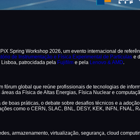
EPiX Spring Workshop 2026, um evento internacional de referên
tório de Instrumentação e Física Experimental de Partículas
e 
e Lisboa, patrocidada pela
Fujifilm
e pela
Lenovo & AMD
.
fórum global que reúne profissionais de tecnologias de infor
as áreas da Física de Altas Energias, Física Nuclear e computaç
de boas práticas, o debate sobre desafios técnicos e a adoçã
nizações como o CERN, SLAC, BNL, DESY, KEK, INFN, FNAL, RAL
redes, armazenamento, virtualização, segurança, cloud computi