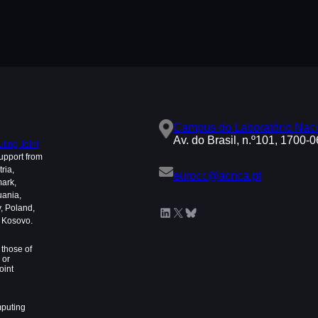
Campus do Laboratório Naci
Av. do Brasil, n.º101, 1700-
ing Joint
upport from
ria,
eurocc@acnca.pt
mark,
uania,
, Poland,
LinkedIn
X
Bluesky
d Kosovo.
those of
 or
oint
mputing