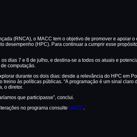
a (RNCA), o MACC tem o objetivo de promover e apoiar o cre
alto desempenho (HPC). Para continuar a cumprir esse propósit
 os dias 7 e 8 de julho, e destina-se a todos os atuais e poten
 de computação.
xplorar durante os dois dias: desde a relevância do HPC em P
o treino às políticas públicas. “A programação é um sinal clar
 o diretor.
aríamos que participasse”, conclui.
lterações no programa consulte
MACC
.