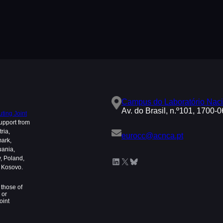
Campus do Laboratório Naci
Av. do Brasil, n.º101, 1700-
ing Joint
upport from
ria,
eurocc@acnca.pt
mark,
uania,
, Poland,
LinkedIn
X
Bluesky
d Kosovo.
those of
 or
oint