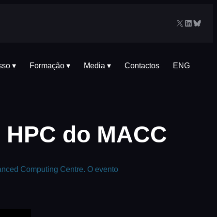
X
LinkedIn
Blues
sso ▾
Formação ▾
Media ▾
Contactos
ENG
de HPC do MACC
vanced Computing Centre. O evento