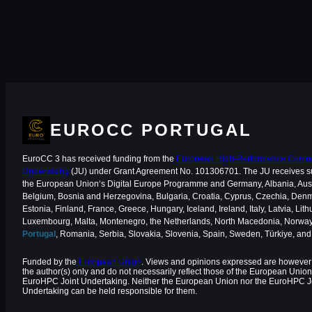
EUROCC PORTUGAL
EuroCC 3 has received funding from the
European High-Performance Comput
Undertaking
(JU) under Grant Agreement No. 101306701. The JU receives s
the European Union‘s Digital Europe Programme and Germany, Albania, Aust
Belgium, Bosnia and Herzegovina, Bulgaria, Croatia, Cyprus, Czechia, Den
Estonia, Finland, France, Greece, Hungary, Iceland, Ireland, Italy, Latvia, Lith
Luxembourg, Malta, Montenegro, the Netherlands, North Macedonia, Norway
Portugal
, Romania, Serbia, Slovakia, Slovenia, Spain, Sweden, Türkiye, an
Funded by the
European Union
. Views and opinions expressed are however 
the author(s) only and do not necessarily reflect those of the European Union
EuroHPC Joint Undertaking. Neither the European Union nor the EuroHPC J
Undertaking can be held responsible for them.