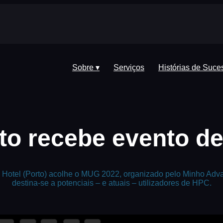
Sobre ▾
Serviços
Histórias de Suce
to recebe evento 
a Hotel (Porto) acolhe o MUG 2022, organizado pelo Minho Ad
destina-se a potenciais – e atuais – utilizadores de HPC.