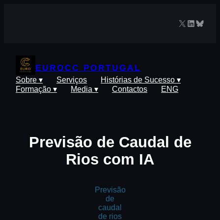
Saltar
para
X
LinkedIn
Blues
o
conteúdo
EUROCC PORTUGAL
Sobre ▾
Serviços
Histórias de Sucesso ▾
Formação ▾
Media ▾
Contactos
ENG
Previsão de Caudal de
Rios com IA
Previsão
de
caudal
de rios