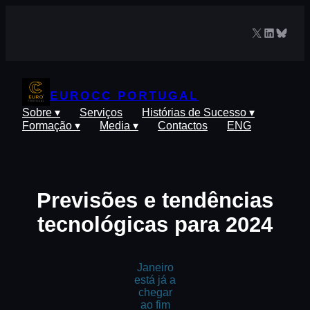
Saltar
para
X
LinkedIn
Blues
o
conteúdo
EUROCC PORTUGAL
Sobre ▾
Serviços
Histórias de Sucesso ▾
Formação ▾
Media ▾
Contactos
ENG
Previsões e tendências
tecnológicas para 2024
Janeiro
está já a
chegar
ao fim