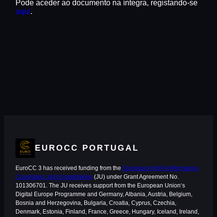
Pode aceder ao documento na íntegra, registando-se
aqui
.
EUROCC PORTUGAL
EuroCC 3 has received funding from the
European High-Performance
Computing Joint Undertaking
(JU) under Grant Agreement No.
101306701. The JU receives support from the European Union‘s
Digital Europe Programme and Germany, Albania, Austria, Belgium,
Bosnia and Herzegovina, Bulgaria, Croatia, Cyprus, Czechia,
Denmark, Estonia, Finland, France, Greece, Hungary, Iceland, Ireland,