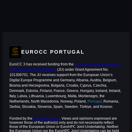
EUROCC PORTUGAL
EuroCC 3 has received funding from the
European High-Performance
Computing Joint Undertaking
(JU) under Grant Agreement No.
101306701. The JU receives support from the European Union‘s
Digital Europe Programme and Germany, Albania, Austria, Belgium,
Bosnia and Herzegovina, Bulgaria, Croatia, Cyprus, Czechia,
Denmark, Estonia, Finland, France, Greece, Hungary, Iceland, Ireland,
Italy, Latvia, Lithuania, Luxembourg, Malta, Montenegro, the
Netherlands, North Macedonia, Norway, Poland,
Portugal
, Romania,
Serbia, Slovakia, Slovenia, Spain, Sweden, Türkiye, and Kosovo.
Funded by the
European Union
. Views and opinions expressed are
however those of the author(s) only and do not necessarily reflect
those of the European Union or EuroHPC Joint Undertaking. Neither
the European Union nor the EuroHPC Joint Undertaking can be held