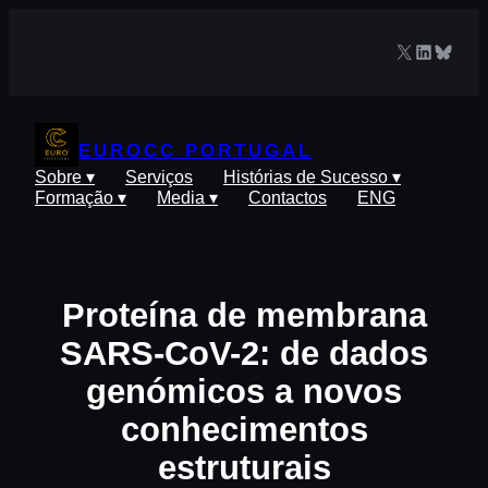
Saltar
para
X
LinkedIn
Blues
o
conteúdo
EUROCC PORTUGAL
Sobre ▾
Serviços
Histórias de Sucesso ▾
Formação ▾
Media ▾
Contactos
ENG
Proteína de membrana
SARS-CoV-2: de dados
genómicos a novos
conhecimentos
estruturais