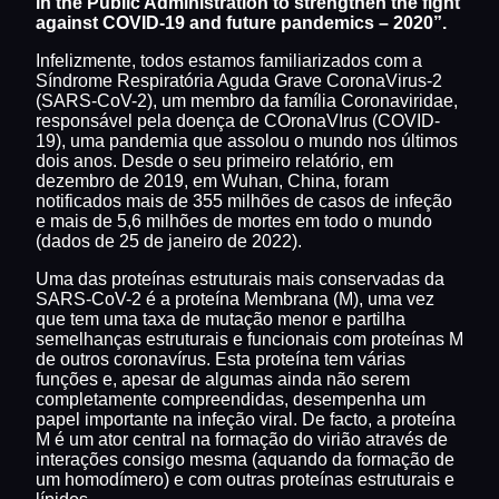
in the Public Administration to strengthen the fight
against COVID-19 and future pandemics – 2020”.
Infelizmente, todos estamos familiarizados com a
Síndrome Respiratória Aguda Grave CoronaVirus-2
(SARS-CoV-2), um membro da família Coronaviridae,
responsável pela doença de COronaVIrus (COVID-
19), uma pandemia que assolou o mundo nos últimos
dois anos. Desde o seu primeiro relatório, em
dezembro de 2019, em Wuhan, China, foram
notificados mais de 355 milhões de casos de infeção
e mais de 5,6 milhões de mortes em todo o mundo
(dados de 25 de janeiro de 2022).
Uma das proteínas estruturais mais conservadas da
SARS-CoV-2 é a proteína Membrana (M), uma vez
que tem uma taxa de mutação menor e partilha
semelhanças estruturais e funcionais com proteínas M
de outros coronavírus. Esta proteína tem várias
funções e, apesar de algumas ainda não serem
completamente compreendidas, desempenha um
papel importante na infeção viral. De facto, a proteína
M é um ator central na formação do virião através de
interações consigo mesma (aquando da formação de
um homodímero) e com outras proteínas estruturais e