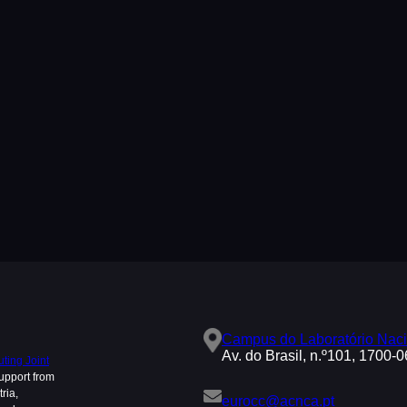
Campus do Laboratório Naci
Av. do Brasil, n.º101, 1700-
ing Joint
upport from
ria,
eurocc@acnca.pt