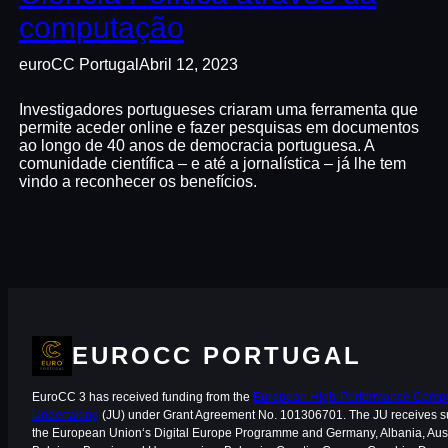
computação
euroCC Portugal
Abril 12, 2023
Investigadores portugueses criaram uma ferramenta que
permite aceder online e fazer pesquisas em documentos
ao longo de 40 anos de democracia portuguesa. A
comunidade científica – e até a jornalística – já lhe tem
vindo a reconhecer os benefícios.
EUROCC PORTUGAL
EuroCC 3 has received funding from the
European High-Performance Comput
Undertaking
(JU) under Grant Agreement No. 101306701. The JU receives s
the European Union‘s Digital Europe Programme and Germany, Albania, Aust