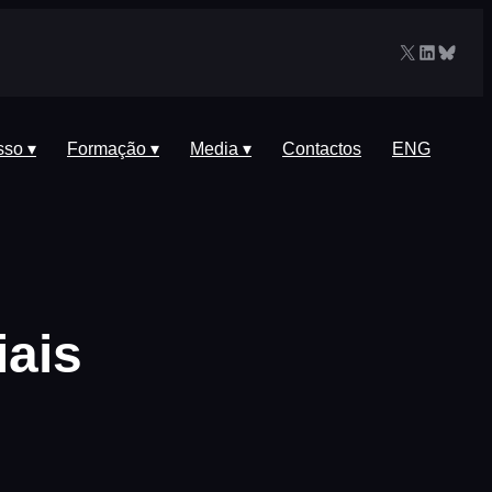
X
LinkedIn
Blues
sso ▾
Formação ▾
Media ▾
Contactos
ENG
iais