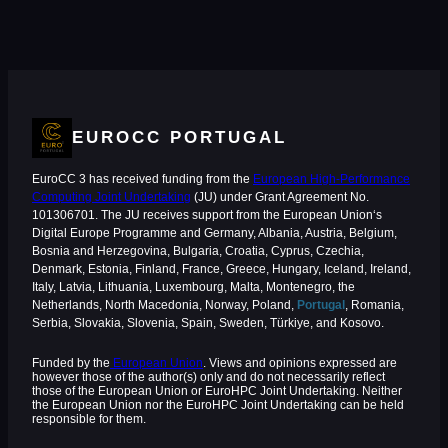
EUROCC PORTUGAL
EuroCC 3 has received funding from the
European High-Performance
Computing Joint Undertaking
(JU) under Grant Agreement No.
101306701. The JU receives support from the European Union‘s
Digital Europe Programme and Germany, Albania, Austria, Belgium,
Bosnia and Herzegovina, Bulgaria, Croatia, Cyprus, Czechia,
Denmark, Estonia, Finland, France, Greece, Hungary, Iceland, Ireland,
Italy, Latvia, Lithuania, Luxembourg, Malta, Montenegro, the
Netherlands, North Macedonia, Norway, Poland,
Portugal
, Romania,
Serbia, Slovakia, Slovenia, Spain, Sweden, Türkiye, and Kosovo.
Funded by the
European Union
. Views and opinions expressed are
however those of the author(s) only and do not necessarily reflect
those of the European Union or EuroHPC Joint Undertaking. Neither
the European Union nor the EuroHPC Joint Undertaking can be held
responsible for them.