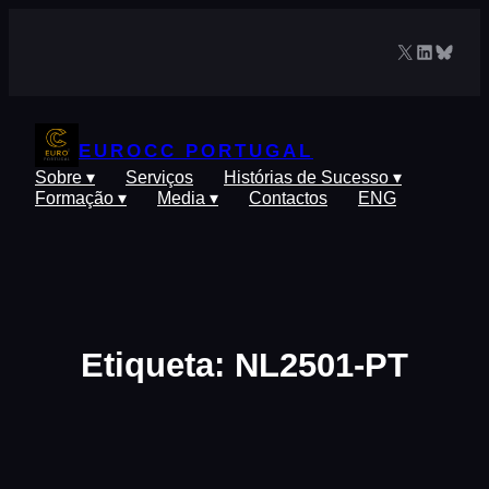
Saltar
para
X
LinkedIn
Blues
o
conteúdo
EUROCC PORTUGAL
Sobre ▾
Serviços
Histórias de Sucesso ▾
Formação ▾
Media ▾
Contactos
ENG
Etiqueta:
NL2501-PT