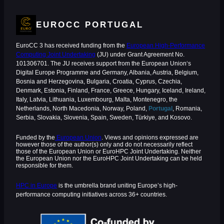
EUROCC PORTUGAL
EuroCC 3 has received funding from the
European High-Performance
Computing Joint Undertaking
(JU) under Grant Agreement No.
101306701. The JU receives support from the European Union‘s
Digital Europe Programme and Germany, Albania, Austria, Belgium,
Bosnia and Herzegovina, Bulgaria, Croatia, Cyprus, Czechia,
Denmark, Estonia, Finland, France, Greece, Hungary, Iceland, Ireland,
Italy, Latvia, Lithuania, Luxembourg, Malta, Montenegro, the
Netherlands, North Macedonia, Norway, Poland,
Portugal
, Romania,
Serbia, Slovakia, Slovenia, Spain, Sweden, Türkiye, and Kosovo.
Funded by the
European Union
. Views and opinions expressed are
however those of the author(s) only and do not necessarily reflect
those of the European Union or EuroHPC Joint Undertaking. Neither
the European Union nor the EuroHPC Joint Undertaking can be held
responsible for them.
HPC in Europe
is the umbrella brand uniting Europe’s high-
performance computing initiatives across 36+ countries.