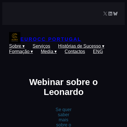
Saltar
para
X
LinkedIn
Blues
o
conteúdo
EUROCC PORTUGAL
Sobre ▾
Serviços
Histórias de Sucesso ▾
Formação ▾
Media ▾
Contactos
ENG
Webinar sobre o
Leonardo
Se quer
saber
mais
sobre o