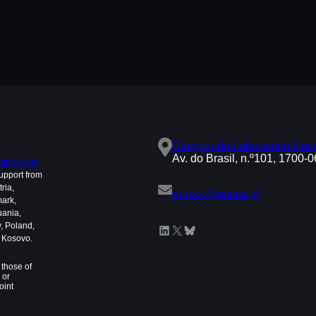
Campus do Laboratório Naci
Av. do Brasil, n.º101, 1700-
ing Joint
upport from
ria,
eurocc@acnca.pt
mark,
uania,
, Poland,
LinkedIn
X
Bluesky
d Kosovo.
those of
 or
oint