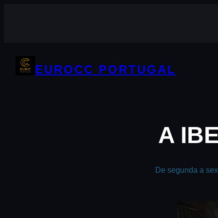
Saltar
para
o
conteúdo
EUROCC PORTUGAL
A IB
De segunda a sex