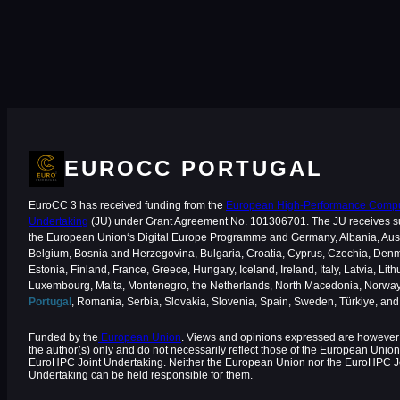
EUROCC PORTUGAL
EuroCC 3 has received funding from the
European High-Performance Comput
Undertaking
(JU) under Grant Agreement No. 101306701. The JU receives s
the European Union‘s Digital Europe Programme and Germany, Albania, Aust
Belgium, Bosnia and Herzegovina, Bulgaria, Croatia, Cyprus, Czechia, Den
Estonia, Finland, France, Greece, Hungary, Iceland, Ireland, Italy, Latvia, Lith
Luxembourg, Malta, Montenegro, the Netherlands, North Macedonia, Norway
Portugal
, Romania, Serbia, Slovakia, Slovenia, Spain, Sweden, Türkiye, an
Funded by the
European Union
. Views and opinions expressed are however 
the author(s) only and do not necessarily reflect those of the European Union
EuroHPC Joint Undertaking. Neither the European Union nor the EuroHPC J
Undertaking can be held responsible for them.