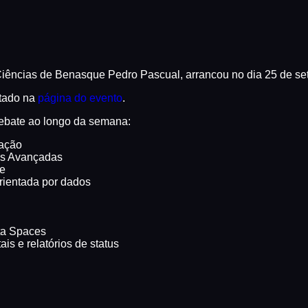
iências de Benasque Pedro Pascual, arrancou no dia 25 de setem
tado na
página do evento
.
 debate ao longo da semana:
gação
ais Avançadas
re
rientada por dados
ta Spaces
is e relatórios de status