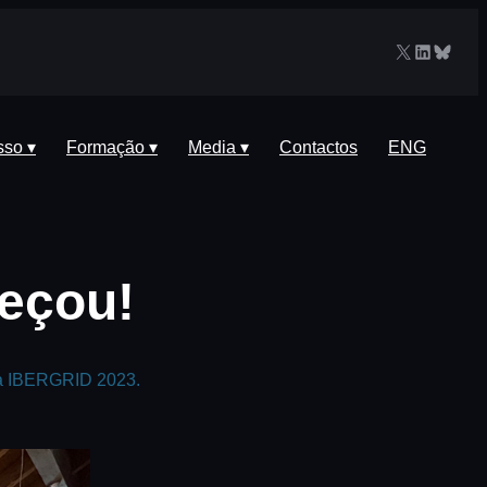
X
LinkedIn
Blues
sso ▾
Formação ▾
Media ▾
Contactos
ENG
eçou!
da IBERGRID 2023.