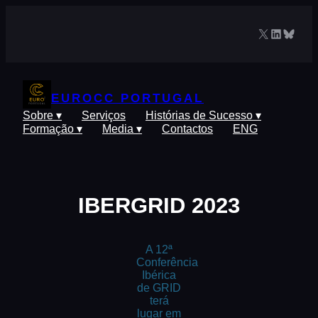
Saltar
para
X
LinkedIn
Blues
o
conteúdo
EUROCC PORTUGAL
Sobre ▾
Serviços
Histórias de Sucesso ▾
Formação ▾
Media ▾
Contactos
ENG
IBERGRID 2023
A 12ª
Conferência
Ibérica
de GRID
terá
lugar em