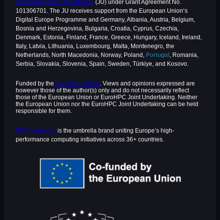
Computing Joint Undertaking
(JU) under Grant Agreement No.
101306701. The JU receives support from the European Union‘s
Digital Europe Programme and Germany, Albania, Austria, Belgium,
Bosnia and Herzegovina, Bulgaria, Croatia, Cyprus, Czechia,
Denmark, Estonia, Finland, France, Greece, Hungary, Iceland, Ireland,
Italy, Latvia, Lithuania, Luxembourg, Malta, Montenegro, the
Netherlands, North Macedonia, Norway, Poland,
Portugal
, Romania,
Serbia, Slovakia, Slovenia, Spain, Sweden, Türkiye, and Kosovo.
Funded by the
European Union
. Views and opinions expressed are
however those of the author(s) only and do not necessarily reflect
those of the European Union or EuroHPC Joint Undertaking. Neither
the European Union nor the EuroHPC Joint Undertaking can be held
responsible for them.
HPC in Europe
is the umbrella brand uniting Europe’s high-
performance computing initiatives across 36+ countries.