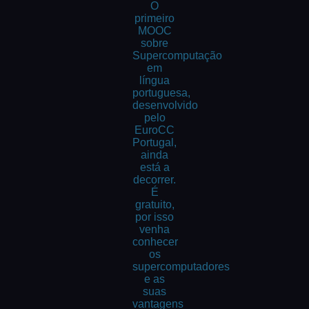
O
primeiro
MOOC
sobre
Supercomputação
em
língua
portuguesa,
desenvolvido
pelo
EuroCC
Portugal,
ainda
está a
decorrer.
É
gratuito,
por isso
venha
conhecer
os
supercomputadores
e as
suas
vantagens