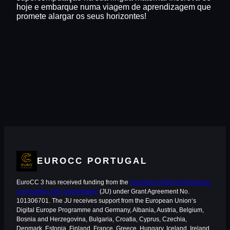
hoje e embarque numa viagem de aprendizagem que
promete alargar os seus horizontes!
EUROCC PORTUGAL
EuroCC 3 has received funding from the
European High-Performance
Computing Joint Undertaking
(JU) under Grant Agreement No.
101306701. The JU receives support from the European Union‘s
Digital Europe Programme and Germany, Albania, Austria, Belgium,
Bosnia and Herzegovina, Bulgaria, Croatia, Cyprus, Czechia,
Denmark, Estonia, Finland, France, Greece, Hungary, Iceland, Ireland,