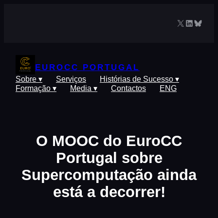
Saltar
para
X
LinkedIn
Blues
o
conteúdo
EUROCC PORTUGAL
Sobre ▾
Serviços
Histórias de Sucesso ▾
Formação ▾
Media ▾
Contactos
ENG
O MOOC do EuroCC
Portugal sobre
Supercomputação ainda
está a decorrer!