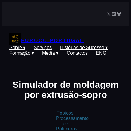
Saltar
para
X
LinkedIn
Blues
o
conteúdo
EUROCC PORTUGAL
Sobre ▾
Serviços
Histórias de Sucesso ▾
Formação ▾
Media ▾
Contactos
ENG
Simulador de moldagem
por extrusão-sopro
Tópicos:
Processamento
de
Polímeros,