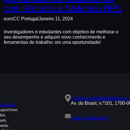
com Recurso a Sistemas HPC
euroCC Portugal
Janeiro 11, 2024
Investigadores e estudantes com objetivo de melhorar o
seu desempenho e adquirir novo conhecimento e
ferramentas de trabalho: eis uma oportunidade!
Campus do Laboratório Naci
Av. do Brasil, n.º101, 1700-
ing Joint
upport from
ria,
eurocc@acnca.pt
mark,
uania,