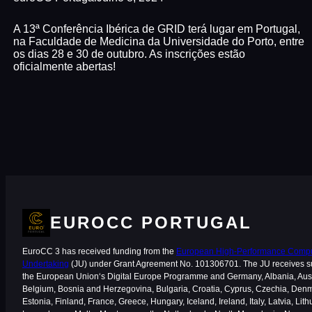
A 13ª Conferência Ibérica de GRID terá lugar em Portugal,
na Faculdade de Medicina da Universidade do Porto, entre
os dias 28 e 30 de outubro. As inscrições estão
oficialmente abertas!
EUROCC PORTUGAL
EuroCC 3 has received funding from the
European High-Performance Comput
Undertaking
(JU) under Grant Agreement No. 101306701. The JU receives s
the European Union‘s Digital Europe Programme and Germany, Albania, Aust
Belgium, Bosnia and Herzegovina, Bulgaria, Croatia, Cyprus, Czechia, Den
Estonia, Finland, France, Greece, Hungary, Iceland, Ireland, Italy, Latvia, Lith