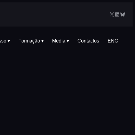
X
LinkedIn
Blues
sso ▾
Formação ▾
Media ▾
Contactos
ENG