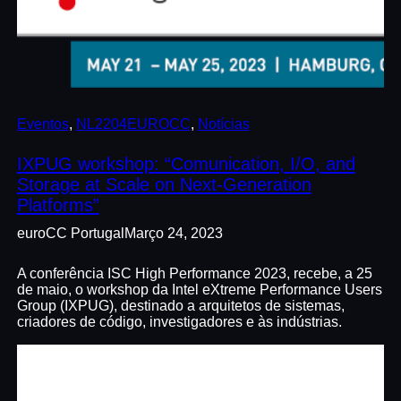
Eventos
, 
NL2204EUROCC
, 
Notícias
IXPUG workshop: “Comunication, I/O, and
Storage at Scale on Next-Generation
Platforms”
euroCC Portugal
Março 24, 2023
A conferência ISC High Performance 2023, recebe, a 25
de maio, o workshop da Intel eXtreme Performance Users
Group (IXPUG), destinado a arquitetos de sistemas,
criadores de código, investigadores e às indústrias.