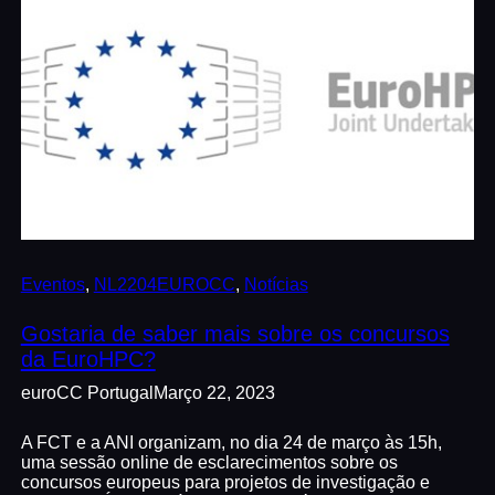
Eventos
, 
NL2204EUROCC
, 
Notícias
Gostaria de saber mais sobre os concursos
da EuroHPC?
euroCC Portugal
Março 22, 2023
A FCT e a ANI organizam, no dia 24 de março às 15h,
uma sessão online de esclarecimentos sobre os
concursos europeus para projetos de investigação e