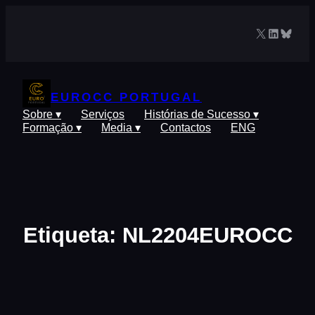
Saltar
para
X
LinkedIn
Blues
o
conteúdo
EUROCC PORTUGAL
Sobre ▾
Serviços
Histórias de Sucesso ▾
Formação ▾
Media ▾
Contactos
ENG
Etiqueta:
NL2204EUROCC