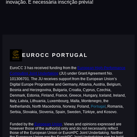
inovação. É necessária inscrição prévia!
EUROCC PORTUGAL
EuroCC 3 has received funding from the
European High-Performance
Computing Joint Undertaking
(JU) under Grant Agreement No.
101306701. The JU receives support from the European Union‘s
Digital Europe Programme and Germany, Albania, Austria, Belgium,
Bosnia and Herzegovina, Bulgaria, Croatia, Cyprus, Czechia,
Denmark, Estonia, Finland, France, Greece, Hungary, Iceland, Ireland,
Italy, Latvia, Lithuania, Luxembourg, Malta, Montenegro, the
Netherlands, North Macedonia, Norway, Poland,
Portugal
, Romania,
Serbia, Slovakia, Slovenia, Spain, Sweden, Türkiye, and Kosovo.
Funded by the
European Union
. Views and opinions expressed are
however those of the author(s) only and do not necessarily reflect
those of the European Union or EuroHPC Joint Undertaking. Neither