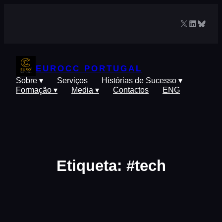
Saltar
para
X
LinkedIn
Blues
o
conteúdo
EUROCC PORTUGAL
Sobre ▾
Serviços
Histórias de Sucesso ▾
Formação ▾
Media ▾
Contactos
ENG
Etiqueta:
#tech