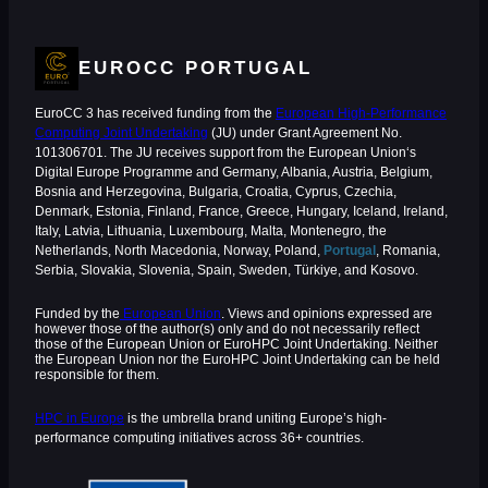
EUROCC PORTUGAL
EuroCC 3 has received funding from the
European High-Performance
Computing Joint Undertaking
(JU) under Grant Agreement No.
101306701. The JU receives support from the European Union‘s
Digital Europe Programme and Germany, Albania, Austria, Belgium,
Bosnia and Herzegovina, Bulgaria, Croatia, Cyprus, Czechia,
Denmark, Estonia, Finland, France, Greece, Hungary, Iceland, Ireland,
Italy, Latvia, Lithuania, Luxembourg, Malta, Montenegro, the
Netherlands, North Macedonia, Norway, Poland,
Portugal
, Romania,
Serbia, Slovakia, Slovenia, Spain, Sweden, Türkiye, and Kosovo.
Funded by the
European Union
. Views and opinions expressed are
however those of the author(s) only and do not necessarily reflect
those of the European Union or EuroHPC Joint Undertaking. Neither
the European Union nor the EuroHPC Joint Undertaking can be held
responsible for them.
HPC in Europe
is the umbrella brand uniting Europe’s high-
performance computing initiatives across 36+ countries.