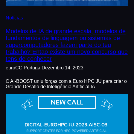
Notícias
Modelos de IA de grande escala, modelos de
fundamentos de linguagem ou sistemas de
supercomputadores fazem parte do teu
trabalho? Então existe um novo concurso que
tens de conhecer
euroCC Portugal
Dezembro 14, 2023
O AI-BOOST uniu forças com a Euro HPC JU para criar o
Grande Desafio de Inteligência Artificial IA